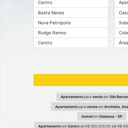
Centro
Apa
Baeta Neves
Cas
Nova Petrópolis
Sob
Rudge Ramos
Cob
Centro
Áre
Apartamento
para
venda
em
São Berna
Apartamento
para
venda
em
Anchieta, As
Imóvel
em
Diadema - SP
Apartamento
em
Centro
de R$ 500.000,00 até R$ 65