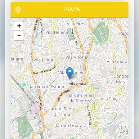
MAPA
+
-