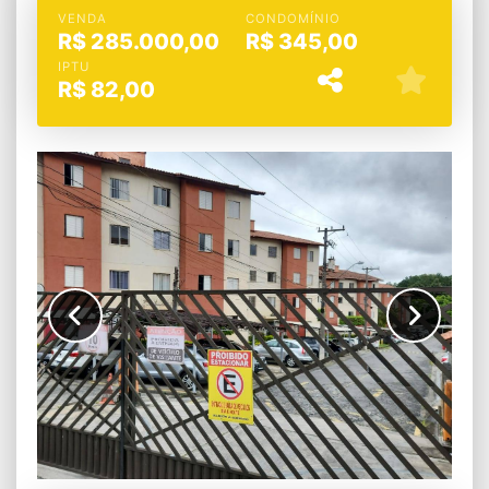
VENDA
CONDOMÍNIO
R$
285.000,00
R$
345,00
IPTU
R$
82,00