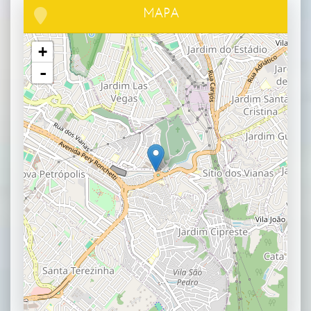
MAPA
+
-