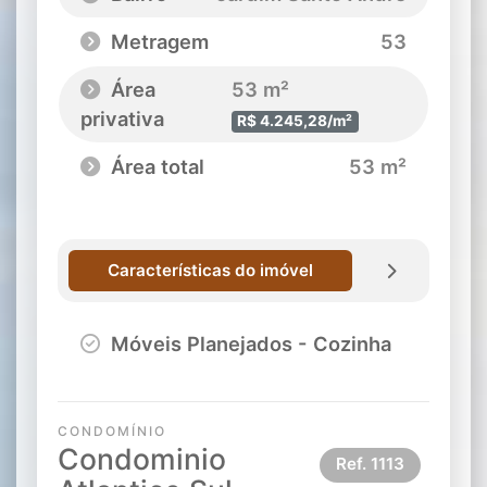
Metragem
53
Área
53 m²
privativa
R$ 4.245,28/m²
Área total
53 m²
Características do imóvel
Móveis Planejados - Cozinha
CONDOMÍNIO
Condominio
Ref.
1113