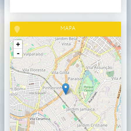
MAPA
+
-