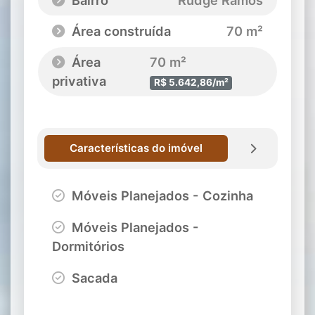
Bairro
Rudge Ramos
Área construída
70 m²
Área
70 m²
privativa
R$ 5.642,86/m²
Características do imóvel
Móveis Planejados - Cozinha
Móveis Planejados -
Dormitórios
Sacada