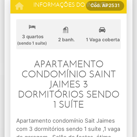
Cód.
AP2531
INFORMAÇÕES DO IMÓVEL
3 quartos
2 banh.
1 Vaga coberta
(sendo 1 suíte)
APARTAMENTO
CONDOMÍNIO SAINT
JAIMES 3
DORMITÓRIOS SENDO
1 SUÍTE
Apartamento condomínio Sait Jaimes
com 3 dormitórios sendo 1 suíte ,1 vaga