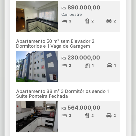
890.000,00
R$
Campestre
3
2
2
Apartamento 50 m² sem Elevador 2
Dormitorios e 1 Vaga de Garagem
230.000,00
R$
2
1
1
Apartamento 88 m² 3 Dormitórios sendo 1
Suíte Ponteira Fechada
564.000,00
R$
3
2
2