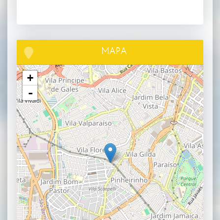
MAPA
+
-