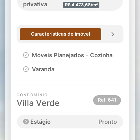
privativa
R$ 4.473,68/m²
Características do imóvel
Móveis Planejados - Cozinha
Varanda
CONDOMÍNIO
Ref.
641
Villa Verde
Estágio
Pronto